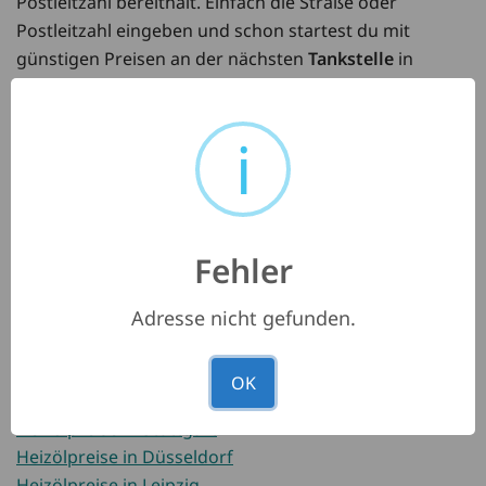
Postleitzahl bereithält. Einfach die Straße oder
Postleitzahl eingeben und schon startest du mit
günstigen Preisen an der nächsten
Tankstelle
in
deiner Nähe. Und das beste: Bei uns brauchst du keine
App
zu installieren. Unsere Suche ist auch für
i
Mobilgeräte optimiert. Wir wünschen gute Fahrt und
gute Preise!
Fehler
Heizölpreise in Berlin
Heizölpreise in Hamburg
Adresse nicht gefunden.
Heizölpreise in München
Heizölpreise in Köln
OK
Heizölpreise in Frankfurt
Heizölpreise in Stuttgart
Heizölpreise in Düsseldorf
Heizölpreise in Leipzig