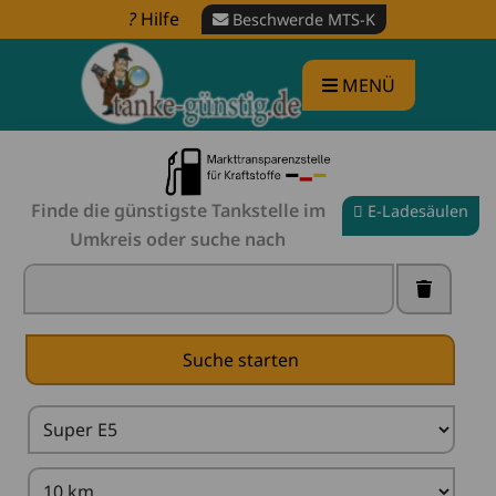
Hilfe
Beschwerde MTS-K
MENÜ
Finde die günstigste Tankstelle im
E-Ladesäulen
Umkreis oder suche nach
Tankstelle in der Nähe finden -
Spritpreise
vergleichen
X
Suche starten