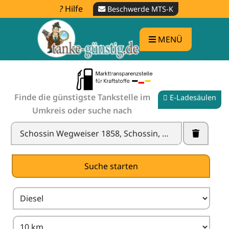
Hilfe
Beschwerde MTS-K
MENÜ
Finde die günstigste Tankstelle im
E-Ladesäulen
Umkreis oder suche nach
Tankstelle in der Nähe finden -
Spritpreise
vergleichen
X
Suche starten