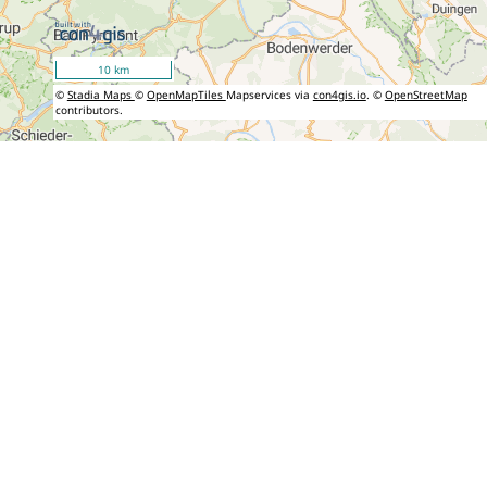
10 km
©
Stadia Maps
©
OpenMapTiles
Mapservices via
con4gis.io
. ©
OpenStreetMap
contributors.