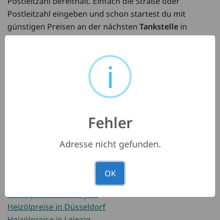
Postleitzahl bereithält. Einfach die Straße oder
Postleitzahl eingeben und schon startest du mit
günstigen Preisen an der nächsten
Tankstelle
in
deiner Nähe. Und das beste: Bei uns brauchst du keine
App
zu installieren. Unsere Suche ist auch für
i
Mobilgeräte optimiert. Wir wünschen gute Fahrt und
gute Preise!
Fehler
Heizölpreise in Berlin
Heizölpreise in Hamburg
Adresse nicht gefunden.
Heizölpreise in München
Heizölpreise in Köln
OK
Heizölpreise in Frankfurt
Heizölpreise in Stuttgart
Heizölpreise in Düsseldorf
Heizölpreise in Leipzig