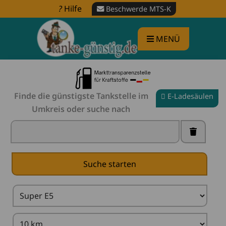
Hilfe
Beschwerde MTS-K
MENÜ
Finde die günstigste Tankstelle im
E-Ladesäulen
Umkreis oder suche nach
Tankstelle in der Nähe finden -
Spritpreise
vergleichen
X
Suche starten