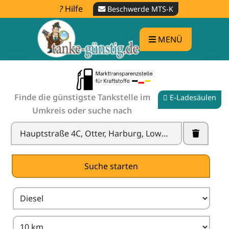
Hilfe
Beschwerde MTS-K
MENÜ
Finde die günstigste Tankstelle im
E-Ladesäulen
Umkreis oder suche nach
Tankstelle in der Nähe finden -
Spritpreise
vergleichen
X
Suche starten