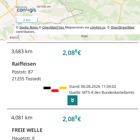
2 km
©
Stadia Maps
©
OpenMapTiles
Mapservices via
con4gis.io
. ©
OpenStreetMap
contributors.
8
3,683 km
2,08
€
Raiffeisen
Poststr. 87
21255 Tostedt
Stand: 06.08.2026 11:04:02
Quelle: MTS-K des Bundeskartellamts
9
4,081 km
2,08
€
FREIE WELLE
Hauptstr. 6