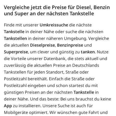
9
4,093 km
2,10
€
Vergleiche jetzt die Preise für Diesel, Benzin
und Super an der nächsten Tankstelle
Hoyer
Hauptstr. 15
Finde mit unserer
Umkreissuche
die nächste
21261 Welle
Tankstelle
in deiner Nähe oder suche die nächsten
Stand: 06.08.2026 09:56:02
Tankstellen
in deiner näheren Umgebung. Vergleiche
Quelle: MTS-K des Bundeskartellamts
die aktuellen
Dieselpreise
,
Benzinpreise
und
Superpreise
, um clever und günstig zu
tanken
. Nutze
die Vorteile unserer Datenbank, die stets aktuell und
zuverlässig die aktuellen Preise an Deutschlands
Tankstellen für jeden Standort, Straße oder
Postleitzahl bereithält. Einfach die Straße oder
Postleitzahl eingeben und schon startest du mit
günstigen Preisen an der nächsten
Tankstelle
in
deiner Nähe. Und das beste: Bei uns brauchst du keine
App
zu installieren. Unsere Suche ist auch für
Mobilgeräte optimiert. Wir wünschen gute Fahrt und