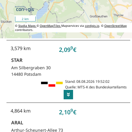
2 km
©
Stadia Maps
©
OpenMapTiles
Mapservices via
con4gis.io
. ©
OpenStreetMap
contributors.
9
3,579 km
2,09
€
STAR
Am Silbergraben 30
14480 Potsdam
Stand: 08.08.2026 19:52:02
Quelle: MTS-K des Bundeskartellamts
9
4,864 km
2,10
€
ARAL
Arthur-Scheunert-Allee 73