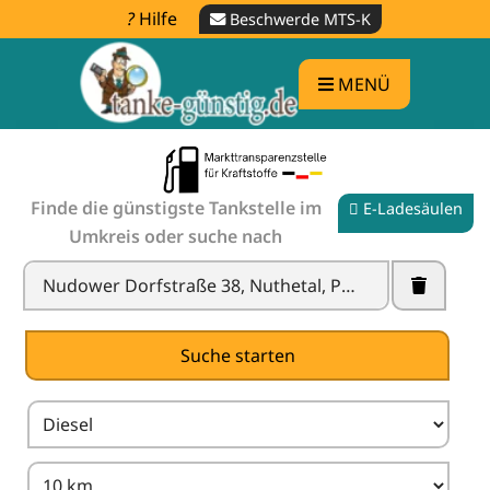
Hilfe
Beschwerde MTS-K
MENÜ
Finde die günstigste Tankstelle im
E-Ladesäulen
Umkreis oder suche nach
Tankstelle in der Nähe finden -
Spritpreise
vergleichen
X
Suche starten