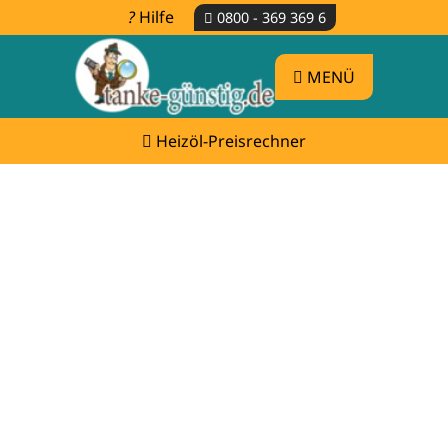
Hilfe
0800 - 369 369 6
MENÜ
Heizöl-Preisrechner