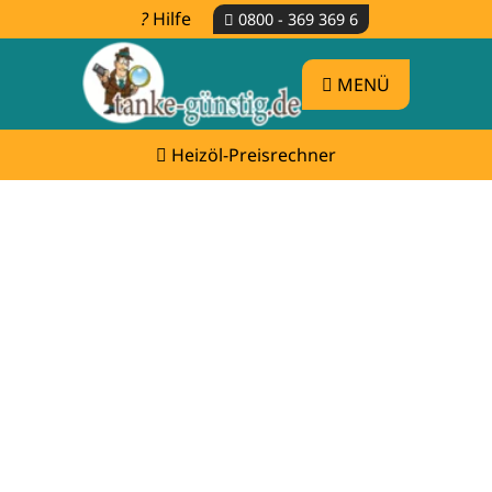
Hilfe
0800 - 369 369 6
MENÜ
Heizöl-Preisrechner