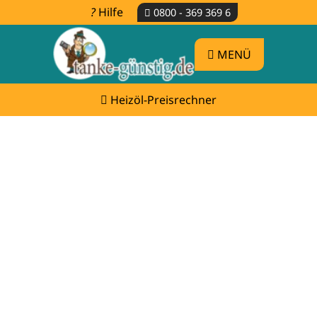
Hilfe
0800 - 369 369 6
MENÜ
Heizöl-Preisrechner