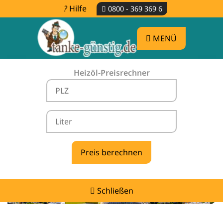
Hilfe
0800 - 369 369 6
MENÜ
Heizöl-Preisrechner
Heizölpreise Schleswig-Holstein -
vergleichen & günstig tanken
Schließen