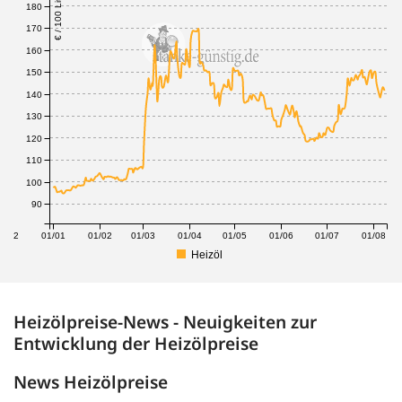
€ / 100 Liter
180
170
160
150
140
130
120
110
100
90
1/12
01/01
01/02
01/03
01/04
01/05
01/06
01/07
01/08
Heizöl
Heizölpreise-News - Neuigkeiten zur
Entwicklung der Heizölpreise
News Heizölpreise