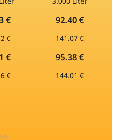
Liter
3.000 Liter
3 €
92.40 €
82 €
141.07 €
1 €
95.38 €
76 €
144.01 €
MwSt.