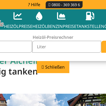
Hilfe
0800 - 369 369 6
HEIZÖLPREISE
HEIZÖL
BENZINPREISE
TANKSTELLEN
Heizöl-Preisrechner
er Aichelberg -
Schließen
ig tanken