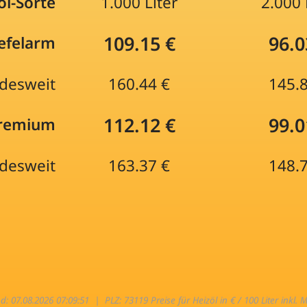
öl-Sorte
1.000 Liter
2.000 
109.15 €
96.0
efelarm
desweit
160.44 €
145.
112.12 €
99.0
Premium
desweit
163.37 €
148.
nd: 07.08.2026 07:09:51 |
PLZ: 73119 Preise für Heizöl in € / 100 Liter inkl. 