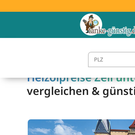
Heizölpreise Zell unt
vergleichen & günst