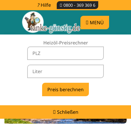
Hilfe
0800 - 369 369 6
MENÜ
Heizöl-Preisrechner
Heizölpreise Zaisenhausen -
vergleichen & günstig tanken
Schließen