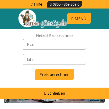
Hilfe
0800 - 369 369 6
MENÜ
Heizöl-Preisrechner
Heizölpreise Wutach -
vergleichen & günstig tanken
Schließen