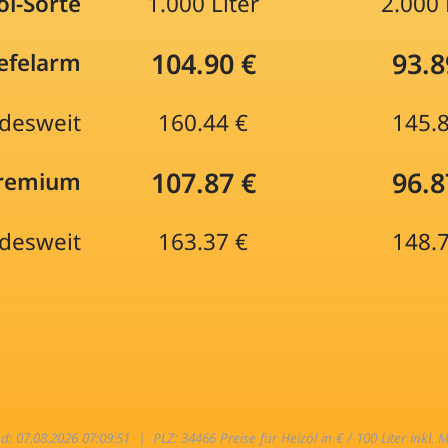
öl-Sorte
1.000 Liter
2.000 
104.90 €
93.8
efelarm
desweit
160.44 €
145.
107.87 €
96.8
Premium
desweit
163.37 €
148.
nd: 07.08.2026 07:09:51 |
PLZ: 34466 Preise für Heizöl in € / 100 Liter inkl. 