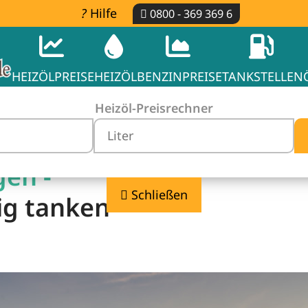
Hilfe
0800 - 369 369 6
HEIZÖLPREISE
HEIZÖL
BENZINPREISE
TANKSTELLEN
Heizöl-Preisrechner
gen -
Schließen
ig tanken