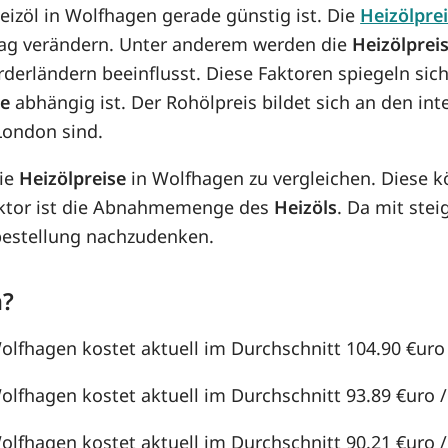
Heizöl in Wolfhagen gerade günstig ist. Die
Heizölpre
n Tag verändern. Unter anderem werden die
Heizölprei
örderländern beeinflusst. Diese Faktoren spiegeln sic
se
abhängig ist. Der Rohölpreis bildet sich an den in
London sind.
die
Heizölpreise
in Wolfhagen zu vergleichen. Diese 
aktor ist die Abnahmemenge des
Heizöls
. Da mit st
lbestellung nachzudenken.
n?
Wolfhagen kostet aktuell im Durchschnitt 104.90 €uro /
Wolfhagen kostet aktuell im Durchschnitt 93.89 €uro / 
Wolfhagen kostet aktuell im Durchschnitt 90.21 €uro / 