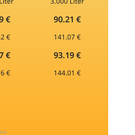
Liter
3.000 Liter
9 €
90.21 €
82 €
141.07 €
7 €
93.19 €
76 €
144.01 €
MwSt.