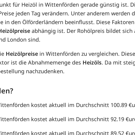
punkt für Heizöl in Wittenförden gerade günstig ist. 
e Preise jeden Tag verändern. Unter anderem werden 
e in den Ölförderländern beeinflusst. Diese Faktoren
Heizölpreise
abhängig ist. Der Rohölpreis bildet sic
nd London sind.
die
Heizölpreise
in Wittenförden zu vergleichen. Die
aktor ist die Abnahmemenge des
Heizöls
. Da mit st
lbestellung nachzudenken.
den?
ittenförden kostet aktuell im Durchschnitt 100.89 €ur
ittenförden kostet aktuell im Durchschnitt 92.19 €uro
ittenförden kostet aktuell im Durchschnitt 89.52 €uro