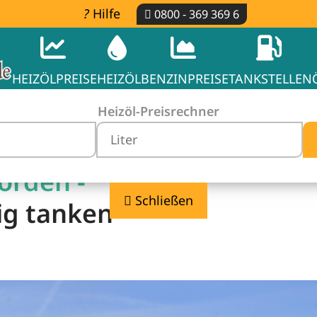
Hilfe
0800 - 369 369 6
HEIZÖLPREISE
HEIZÖL
BENZINPREISE
TANKSTELLEN
Heizöl-Preisrechner
örden -
Schließen
ig tanken