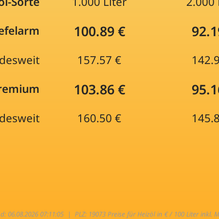
öl-Sorte
1.000 Liter
2.000 
100.89 €
92.1
efelarm
desweit
157.57 €
142.
103.86 €
95.1
Premium
desweit
160.50 €
145.
nd: 06.08.2026 07:11:05 |
PLZ: 19073 Preise für Heizöl in € / 100 Liter inkl. 