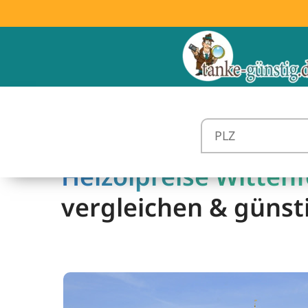
Heizölpreise Wittenf
vergleichen & günst