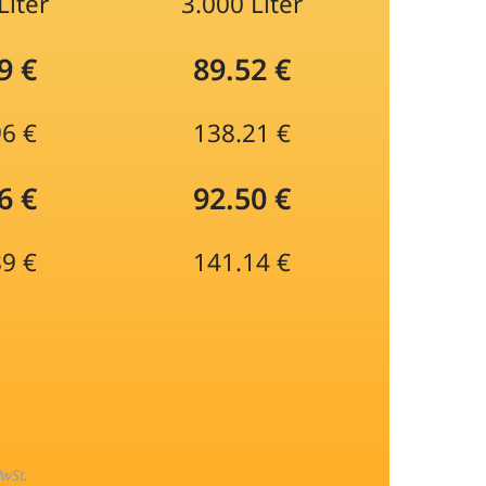
Liter
3.000 Liter
9 €
89.52 €
96 €
138.21 €
6 €
92.50 €
89 €
141.14 €
MwSt.