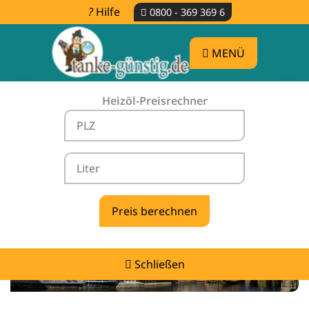
Hilfe
0800 - 369 369 6
MENÜ
Heizöl-Preisrechner
Heizölpreise Wistedt -
vergleichen & günstig tanken
Schließen