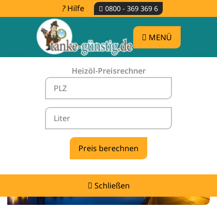
Hilfe
0800 - 369 369 6
MENÜ
Heizöl-Preisrechner
Heizölpreise Wirdum -
vergleichen & günstig tanken
Schließen