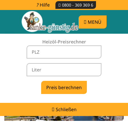
Hilfe
0800 - 369 369 6
MENÜ
Heizöl-Preisrechner
Heizölpreise Winkelsett -
vergleichen & günstig tanken
Schließen