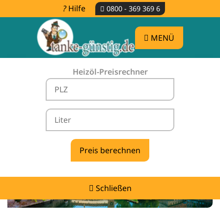
Hilfe
0800 - 369 369 6
MENÜ
Heizöl-Preisrechner
Heizölpreise Winkelhaid -
vergleichen & günstig tanken
Schließen