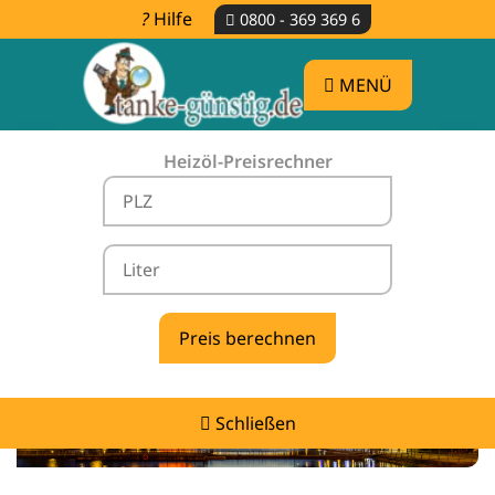
Hilfe
0800 - 369 369 6
MENÜ
Heizöl-Preisrechner
Heizölpreise Willich -
vergleichen & günstig tanken
Schließen