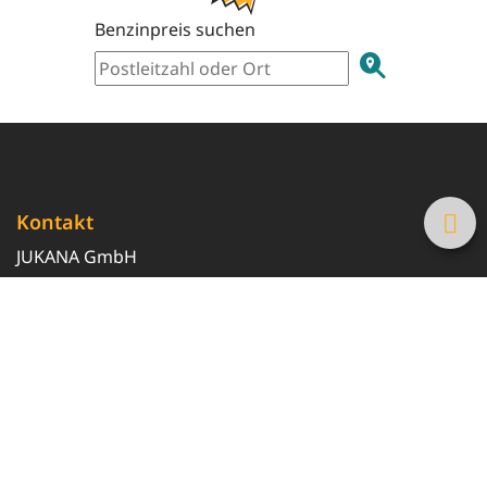
Benzinpreis suchen
Kontakt
JUKANA GmbH
0800 369 369 6
info@tanke-guenstig.de
Quicklinks
Über uns
Magazin
Heizöl-Preisrechner