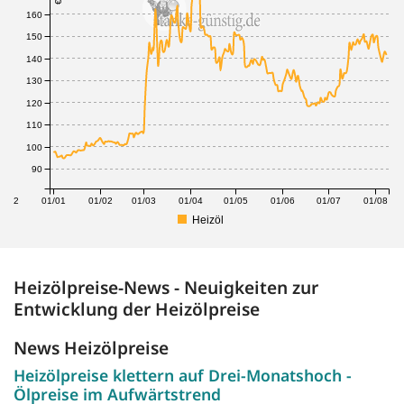
160
150
140
130
120
110
100
90
1/12
01/01
01/02
01/03
01/04
01/05
01/06
01/07
01/08
Heizöl
Heizölpreise-News - Neuigkeiten zur
Entwicklung der Heizölpreise
News Heizölpreise
Heizölpreise klettern auf Drei-Monatshoch -
Ölpreise im Aufwärtstrend