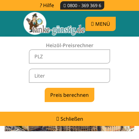
Hilfe
0800 - 369 369 6
MENÜ
Heizöl-Preisrechner
Heizölpreise Wildsteig -
vergleichen & günstig tanken
Schließen