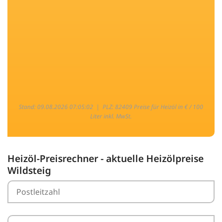
Stand: 09.08.2026 07:05:02 |
PLZ: 82409 Preise für Heizöl in € / 100
Liter inkl. MwSt.
Heizöl-Preisrechner - aktuelle Heizölpreise
Wildsteig