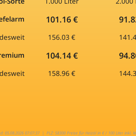
öl-Sorte
1.000 Liter
2.000 
101.16 €
91.8
efelarm
desweit
156.03 €
141.
104.14 €
94.8
Premium
desweit
158.96 €
144.
nd: 05.08.2026 07:07:37 |
PLZ: 58300 Preise für Heizöl in € / 100 Liter inkl. 