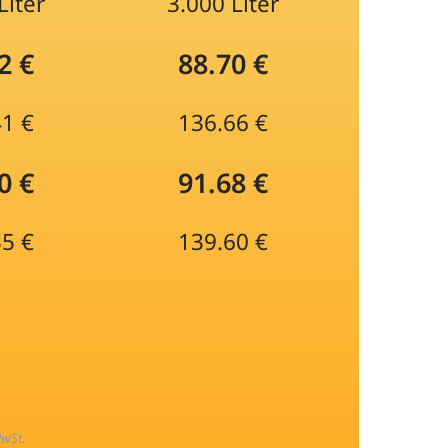
Liter
3.000 Liter
2 €
88.70 €
41 €
136.66 €
0 €
91.68 €
35 €
139.60 €
MwSt.