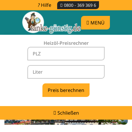
Hilfe
0800 - 369 369 6
MENÜ
Heizöl-Preisrechner
Heizölpreise Westhausen -
vergleichen & günstig tanken
Schließen