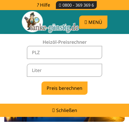
Hilfe
0800 - 369 369 6
MENÜ
Heizöl-Preisrechner
Heizölpreise Westerstede -
vergleichen & günstig tanken
Schließen