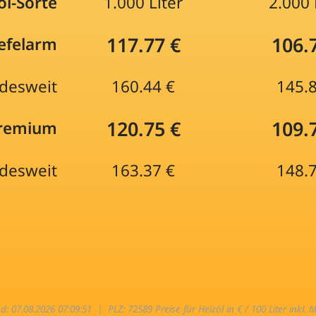
öl-Sorte
1.000 Liter
2.000 
117.77 €
106.
efelarm
desweit
160.44 €
145.
120.75 €
109.
Premium
desweit
163.37 €
148.
nd: 07.08.2026 07:09:51 |
PLZ: 72589 Preise für Heizöl in € / 100 Liter inkl. 