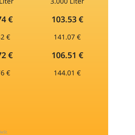
Liter
3.000 Liter
74 €
103.53 €
82 €
141.07 €
72 €
106.51 €
76 €
144.01 €
MwSt.