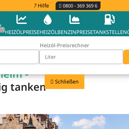
Hilfe
0800 - 369 369 6
HEIZÖLPREISE
HEIZÖL
BENZINPREISE
TANKSTELLEN
Heizöl-Preisrechner
heim -
Schließen
ig tanken