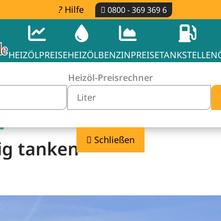
Hilfe
0800 - 369 369 6
HEIZÖLPREISE
HEIZÖL
BENZINPREISE
TANKSTELLEN
Heizöl-Preisrechner
-
Schließen
ig tanken