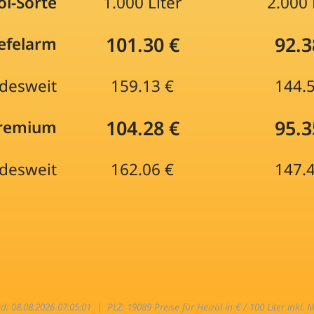
öl-Sorte
1.000 Liter
2.000 
101.30 €
92.3
efelarm
desweit
159.13 €
144.
104.28 €
95.3
Premium
desweit
162.06 €
147.
nd: 08.08.2026 07:05:01 |
PLZ: 19089 Preise für Heizöl in € / 100 Liter inkl. 