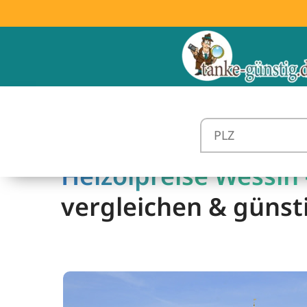
Heizölpreise Wessin 
vergleichen & günst