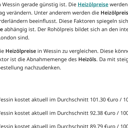
in Wessin gerade günstig ist. Die
Heizölpreise
werden 
n Tag verändern. Unter anderem werden die
Heizölprei
örderländern beeinflusst. Diese Faktoren spiegeln sic
se
abhängig ist. Der Rohölpreis bildet sich an den in
London sind.
die
Heizölpreise
in Wessin zu vergleichen. Diese kön
aktor ist die Abnahmemenge des
Heizöls
. Da mit st
lbestellung nachzudenken.
essin kostet aktuell im Durchschnitt 101.30 €uro / 100
essin kostet aktuell im Durchschnitt 92.38 €uro / 100 
essin kostet aktuell im Durchschnitt 89.79 €uro / 100 