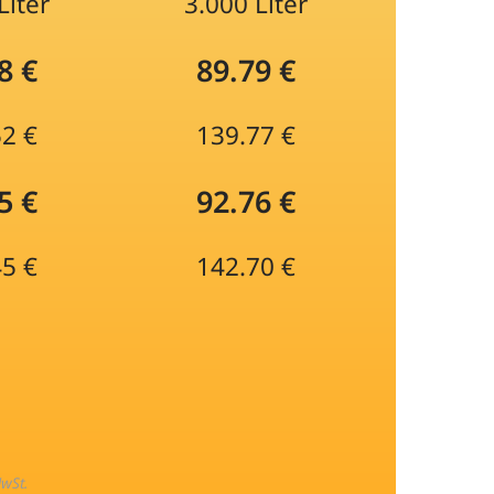
Liter
3.000 Liter
8 €
89.79 €
52 €
139.77 €
5 €
92.76 €
45 €
142.70 €
MwSt.