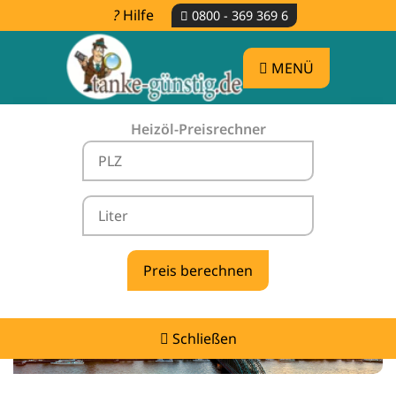
Hilfe
0800 - 369 369 6
MENÜ
Heizöl-Preisrechner
Heizölpreise Wesseling -
vergleichen & günstig tanken
Schließen