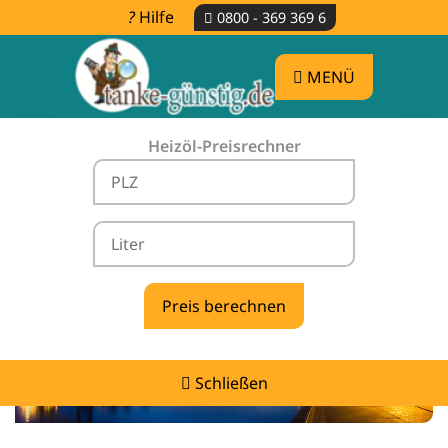
Hilfe
0800 - 369 369 6
MENÜ
Heizöl-Preisrechner
Heizölpreise Werdum -
vergleichen & günstig tanken
Schließen