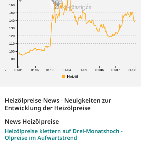
160
150
140
130
120
110
100
90
1/12
01/01
01/02
01/03
01/04
01/05
01/06
01/07
01/08
Heizöl
Heizölpreise-News - Neuigkeiten zur
Entwicklung der Heizölpreise
News Heizölpreise
Heizölpreise klettern auf Drei-Monatshoch -
Ölpreise im Aufwärtstrend