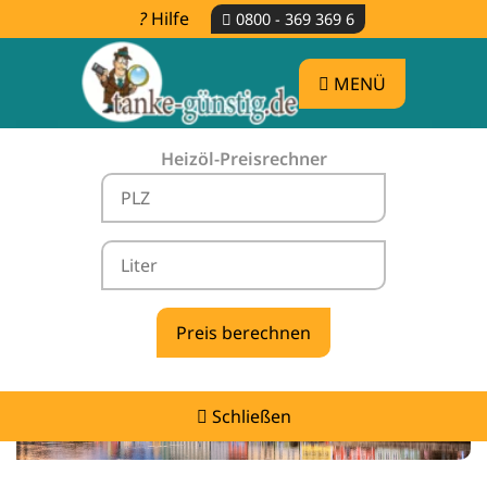
Hilfe
0800 - 369 369 6
MENÜ
Heizöl-Preisrechner
Heizölpreise Weng -
vergleichen & günstig tanken
Schließen