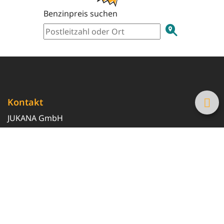
Benzinpreis suchen
Kontakt
JUKANA GmbH
0800 369 369 6
info@tanke-guenstig.de
Quicklinks
Über uns
Magazin
Heizöl-Preisrechner