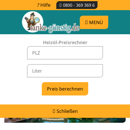
Hilfe
0800 - 369 369 6
MENÜ
Heizöl-Preisrechner
Heizölpreise Wendelstein -
vergleichen & günstig tanken
Schließen