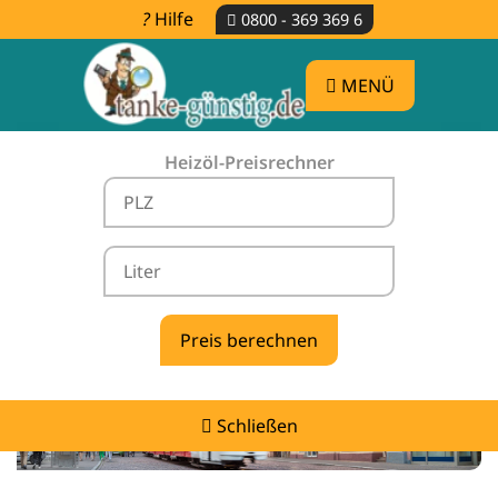
Hilfe
0800 - 369 369 6
MENÜ
Heizöl-Preisrechner
Heizölpreise Weisweil -
vergleichen & günstig tanken
Schließen