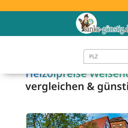
Heizölpreise Weisend
vergleichen & günst