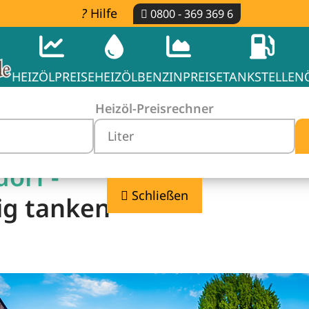
Hilfe
0800 - 369 369 6
HEIZÖLPREISE
HEIZÖL
BENZINPREISE
TANKSTELLEN
Heizöl-Preisrechner
orf -
Schließen
ig tanken