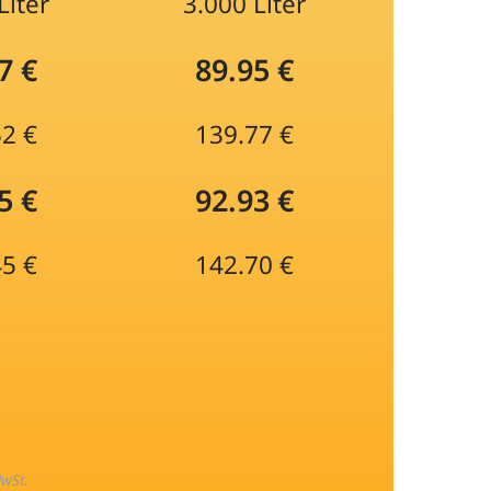
Liter
3.000 Liter
7 €
89.95 €
52 €
139.77 €
5 €
92.93 €
45 €
142.70 €
MwSt.