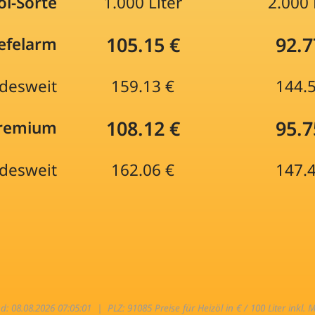
öl-Sorte
1.000 Liter
2.000 
105.15 €
92.7
efelarm
desweit
159.13 €
144.
108.12 €
95.7
Premium
desweit
162.06 €
147.
nd: 08.08.2026 07:05:01 |
PLZ: 91085 Preise für Heizöl in € / 100 Liter inkl. 