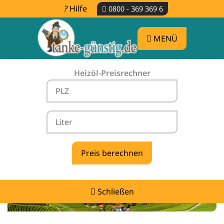
Hilfe
0800 - 369 369 6
MENÜ
Heizöl-Preisrechner
Heizölpreise Weinsberg -
vergleichen & günstig tanken
Schließen