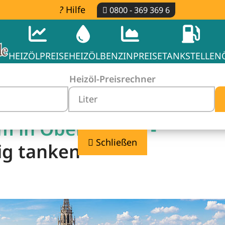
Hilfe
0800 - 369 369 6
HEIZÖLPREISE
HEIZÖL
BENZINPREISE
TANKSTELLEN
Heizöl-Preisrechner
im in Oberbayern -
Schließen
ig tanken