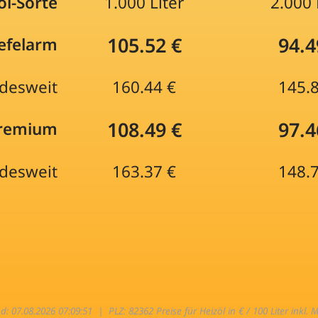
öl-Sorte
1.000 Liter
2.000 
105.52 €
94.4
efelarm
desweit
160.44 €
145.
108.49 €
97.4
Premium
desweit
163.37 €
148.
nd: 07.08.2026 07:09:51 |
PLZ: 82362 Preise für Heizöl in € / 100 Liter inkl. 