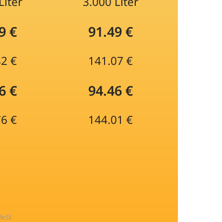
Liter
3.000 Liter
9 €
91.49 €
82 €
141.07 €
6 €
94.46 €
76 €
144.01 €
MwSt.