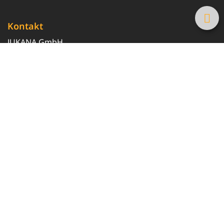
Kontakt
JUKANA GmbH
0800 369 369 6
info@tanke-guenstig.de
Quicklinks
Über uns
Magazin
Heizöl-Preisrechner
Tankstellensuche
Newsletter erhalten