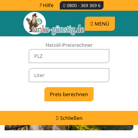
Hilfe
0800 - 369 369 6
MENÜ
Heizöl-Preisrechner
Heizölpreise Weilen unter den Rinnen -
vergleichen & günstig tanken
Schließen