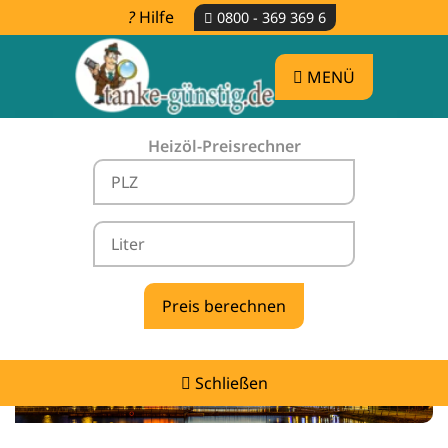
Hilfe
0800 - 369 369 6
MENÜ
Heizöl-Preisrechner
Heizölpreise Weeze -
vergleichen & günstig tanken
Schließen