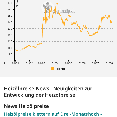
170
160
150
140
130
120
110
100
90
1/12
01/01
01/02
01/03
01/04
01/05
01/06
01/07
01/08
Heizöl
Heizölpreise-News - Neuigkeiten zur
Entwicklung der Heizölpreise
News Heizölpreise
Heizölpreise klettern auf Drei-Monatshoch -