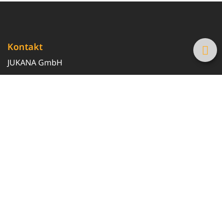
Kontakt
JUKANA GmbH
0800 369 369 6
info@tanke-guenstig.de
Quicklinks
Über uns
Magazin
Heizöl-Preisrechner
Tankstellensuche
Newsletter erhalten