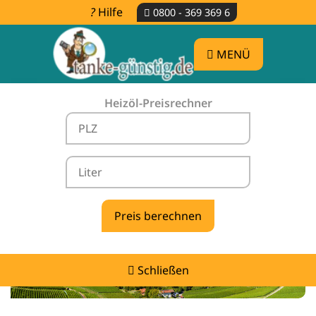
Hilfe
0800 - 369 369 6
MENÜ
Heizöl-Preisrechner
Heizölpreise Walldürn -
vergleichen & günstig tanken
Schließen