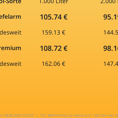
öl-Sorte
1.000 Liter
2.000 
105.74 €
95.1
efelarm
desweit
159.13 €
144.
108.72 €
98.1
Premium
desweit
162.06 €
147.
nd: 08.08.2026 07:05:01 |
PLZ: 84478 Preise für Heizöl in € / 100 Liter inkl. 