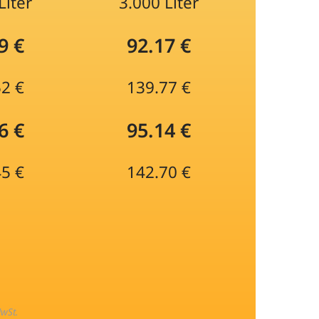
Liter
3.000 Liter
9 €
92.17 €
52 €
139.77 €
6 €
95.14 €
45 €
142.70 €
MwSt.