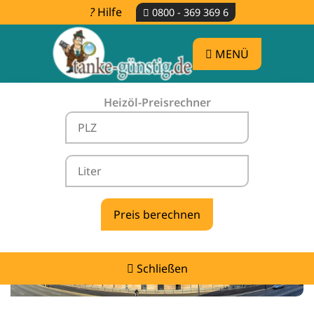
Hilfe
0800 - 369 369 6
MENÜ
Heizöl-Preisrechner
Heizölpreise Wachow -
vergleichen & günstig tanken
Schließen