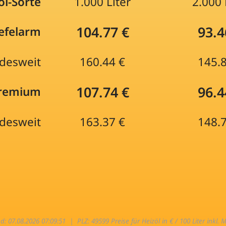
öl-Sorte
1.000 Liter
2.000 
104.77 €
93.4
efelarm
desweit
160.44 €
145.
107.74 €
96.4
Premium
desweit
163.37 €
148.
nd: 07.08.2026 07:09:51 |
PLZ: 49599 Preise für Heizöl in € / 100 Liter inkl. 