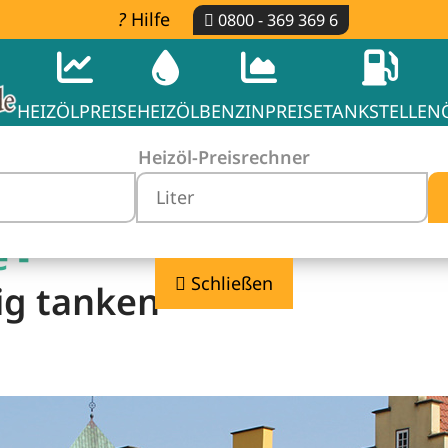
Hilfe
0800 - 369 369 6
HEIZÖLPREISE
HEIZÖL
BENZINPREISE
TANKSTELLEN
Heizöl-Preisrechner
 -
Schließen
ig tanken