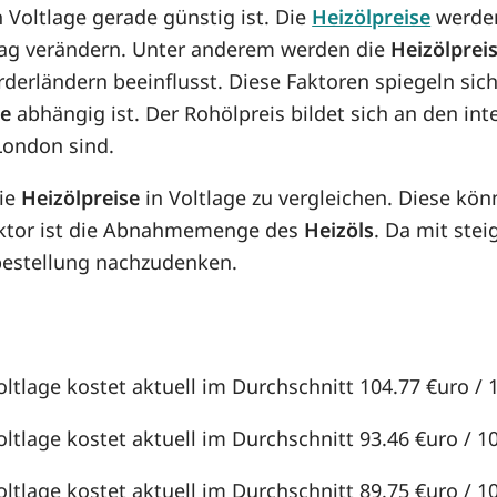
n Voltlage gerade günstig ist. Die
Heizölpreise
werden
n Tag verändern. Unter anderem werden die
Heizölprei
örderländern beeinflusst. Diese Faktoren spiegeln sic
se
abhängig ist. Der Rohölpreis bildet sich an den in
London sind.
die
Heizölpreise
in Voltlage zu vergleichen. Diese kö
aktor ist die Abnahmemenge des
Heizöls
. Da mit st
lbestellung nachzudenken.
oltlage kostet aktuell im Durchschnitt 104.77 €uro / 1
oltlage kostet aktuell im Durchschnitt 93.46 €uro / 100
oltlage kostet aktuell im Durchschnitt 89.75 €uro / 100