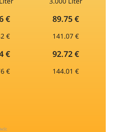
Liter
3.000 Liter
6 €
89.75 €
82 €
141.07 €
4 €
92.72 €
76 €
144.01 €
MwSt.