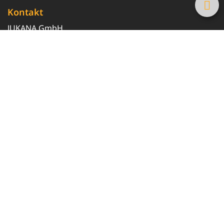
Kontakt
JUKANA GmbH
0800 369 369 6
info@tanke-guenstig.de
Quicklinks
Über uns
Magazin
Heizöl-Preisrechner
Tankstellensuche
Newsletter erhalten
Sicherheitsfrage
*