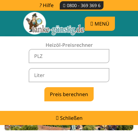
Hilfe
0800 - 369 369 6
MENÜ
Heizöl-Preisrechner
Heizölpreise Villingen-Schwenningen -
vergleichen & günstig tanken
Schließen