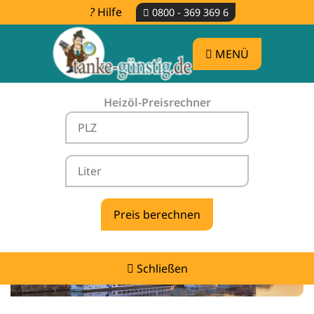
Hilfe
0800 - 369 369 6
MENÜ
Heizöl-Preisrechner
Heizölpreise Viechtach -
vergleichen & günstig tanken
Schließen