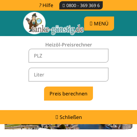
Hilfe
0800 - 369 369 6
MENÜ
Heizöl-Preisrechner
Heizölpreise Verden (Aller) -
vergleichen & günstig tanken
Schließen