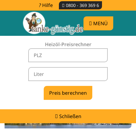
Hilfe
0800 - 369 369 6
MENÜ
Heizöl-Preisrechner
Heizölpreise Veelböken -
vergleichen & günstig tanken
Schließen