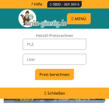
Hilfe
0800 - 369 369 6
MENÜ
Heizöl-Preisrechner
Heizölpreise Valluhn -
vergleichen & günstig tanken
Schließen