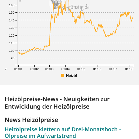
160
150
140
130
120
110
100
90
1/12
01/01
01/02
01/03
01/04
01/05
01/06
01/07
01/08
Heizöl
Heizölpreise-News - Neuigkeiten zur
Entwicklung der Heizölpreise
News Heizölpreise
Heizölpreise klettern auf Drei-Monatshoch -
Ölpreise im Aufwärtstrend