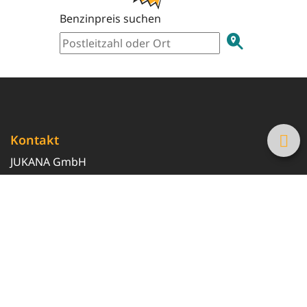
Benzinpreis suchen
Kontakt
JUKANA GmbH
0800 369 369 6
info@tanke-guenstig.de
Quicklinks
Über uns
Magazin
Heizöl-Preisrechner