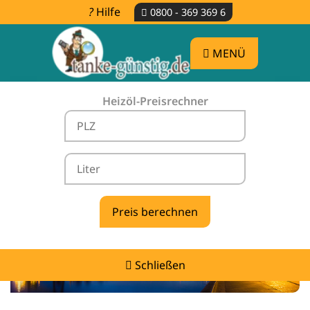
Hilfe
0800 - 369 369 6
MENÜ
Heizöl-Preisrechner
Heizölpreise Utarp -
vergleichen & günstig tanken
Schließen