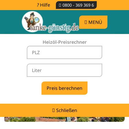
Hilfe
0800 - 369 369 6
MENÜ
Heizöl-Preisrechner
Heizölpreise Unterkirnach -
vergleichen & günstig tanken
Schließen