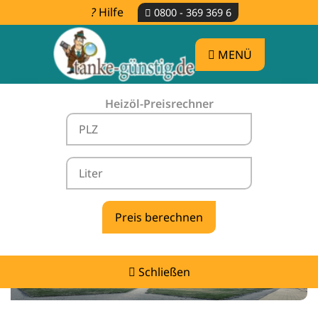
Hilfe
0800 - 369 369 6
MENÜ
Heizöl-Preisrechner
Heizölpreise Twistetal -
vergleichen & günstig tanken
Schließen