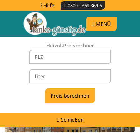
Hilfe
0800 - 369 369 6
MENÜ
Heizöl-Preisrechner
Heizölpreise Twist -
vergleichen & günstig tanken
Schließen