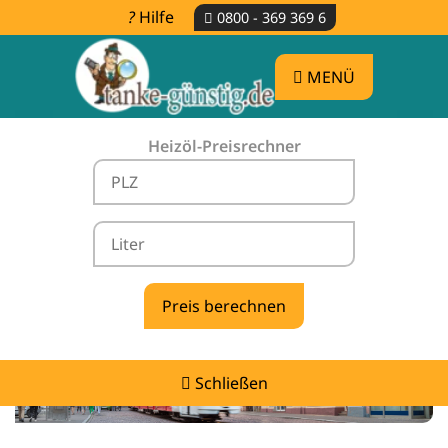
Hilfe
0800 - 369 369 6
MENÜ
Heizöl-Preisrechner
Heizölpreise Tunau -
vergleichen & günstig tanken
Schließen