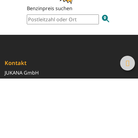
Benzinpreis suchen
Kontakt
JUKANA GmbH
0800 369 369 6
info@tanke-guenstig.de
Quicklinks
Über uns
Magazin
Heizöl-Preisrechner