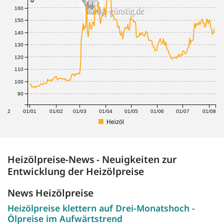
160
150
140
130
120
110
100
90
1/12
01/01
01/02
01/03
01/04
01/05
01/06
01/07
01/08
Heizöl
Heizölpreise-News - Neuigkeiten zur
Entwicklung der Heizölpreise
News Heizölpreise
Heizölpreise klettern auf Drei-Monatshoch -
Ölpreise im Aufwärtstrend