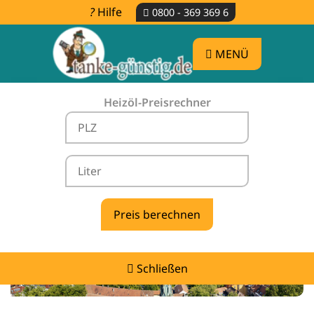
Hilfe
0800 - 369 369 6
MENÜ
Heizöl-Preisrechner
Heizölpreise Trossingen -
vergleichen & günstig tanken
Schließen